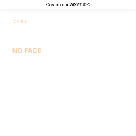
Creado con
v v s s
NO FACE
octubre 2022